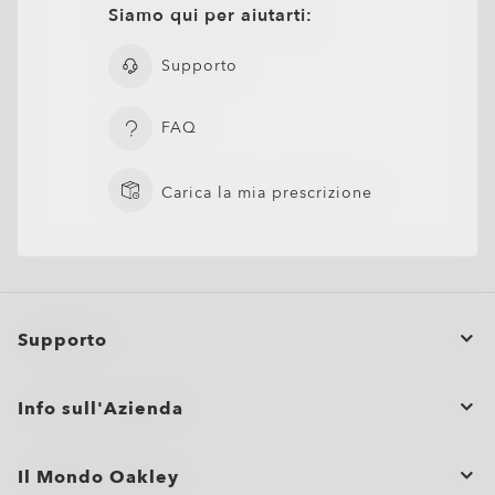
Siamo qui per aiutarti:
Supporto
FAQ
Carica la mia prescrizione
Supporto
Oakley Lens Cleaning Kit
Stato dell’ordine
Info sull'Azienda
Annulla o restituisci/cambia un ordine
Regali aziendali
Cura dei prodotti
AGGIUNGI AL CARRELLO
Il Mondo Oakley