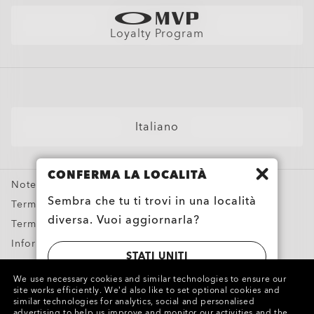
Trova I Modelli Perfetti Per Te
Occhiali da Sole
Garanzia
Better Cotton Initiative
Occhiali da Sole Sportivi
Tabella delle taglie
Loyalty Program
Occhiali da Vista con Lenti Graduate
AI Glasses FAQ
Occhiali da Sole Graduati
Maschere da Neve
Occhiali Personalizzati
Italiano
Oakley Meta
Offerte Speciali
CONFERMA LA LOCALITÀ
Note legali e ROC
Sembra che tu ti trovi in una località
Termini & Condizioni
diversa. Vuoi aggiornarla?
Termini di utilizzo
Informativa sulla privacy
STATI UNITI
Segnala contraffazioni
We use necessary cookies and similar technologies to ensure our
Proprietà intellettuale
site works efficiently.
We’d also like to set optional cookies and
SWITZERLAND | SCHWEIZ | SUISSE |
similar technologies for analytics, social and personalised
advertising to help us improve and monitor our activities and the
SVIZZERA