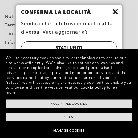
Offerte Speciali
CONFERMA LA LOCALITÀ
Note legali e ROC
Sembra che tu ti trovi in una località
Termini & Condizioni
diversa. Vuoi aggiornarla?
Termini di utilizzo
Informativa sulla privacy
STATI UNITI
Segnala contraffazioni
We use necessary cookies and similar technologies to ensure our
Proprietà intellettuale
site works efficiently.
We’d also like to set optional cookies and
SWITZERLAND | SCHWEIZ | SUISSE |
similar technologies for analytics, social and personalised
advertising to help us improve and monitor our activities and the
SVIZZERA
Copyright ©2023 Oakley, Inc. Tutti i diritti riservati.
activities carried out by our third parties partners.
If you click
“refuse”, we will activate only the necessary cookies that enable you
WebID:
646 394 460
to browse and use the website.
Visit our
cookie policy
to learn
more.
Altri siti del Gruppo
ACCEPT ALL COOKIES
REFUSE
MANAGE COOKIES
AGGIUNGI AL CARRELLO