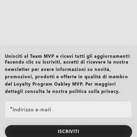
all brands check
Unisciti al Team MVP e ricevi tutti gli aggiornamenti:
Facendo clic su Iscriviti, accetti di ricevere la nostra
newsletter per avere informazioni su novità,
promozioni, prodotti e offerte in qualità di membro
del Loyalty Program Oakley MVP. Per maggiori
dettagli consulta la nostra politica sulla privacy.
TRANSITIONS®
O Authentics 1.50 Slim
XTRACTIVE® NEW
Una lente perfetta per l'uso quotidiano. Leggera e resistente,
GENERATION
rappresenta la scelta ideale per prescrizioni basse (+1.50 a
Indirizzo e-mail
-1.50).
TRANSITIONS® LIGHT
PRIZM GAMING™ 2.0
TRANSITIONS® GEN S™
Design sottile e leggero per un comfort prolungato
INTELLIGENT LENSES™
OAKLEY BLUE READY
OAKLEY STEALTH™ PRO
Resistente agli urti, per sentirsi sicuri ogni giorno
LENTI DA SOLE
Monofocali
Realizzata con materiali duraturi, ideale per prescrizioni
ISCRIVITI
A differenza della maggior parte delle lenti fotocromatiche,
Single vision
basse