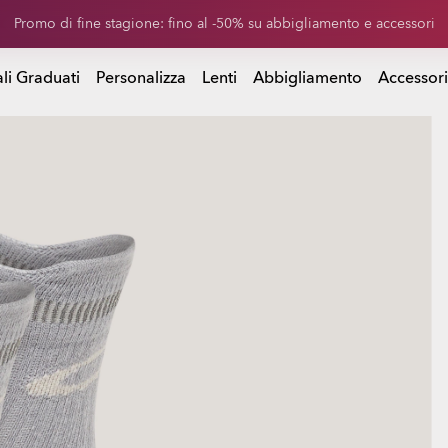
 di sconto sulle lenti di ricambio acquistando un paio di occhiali da 
istando un paio di occhiali da sole
li Graduati
Personalizza
Lenti
Abbigliamento
Accessori