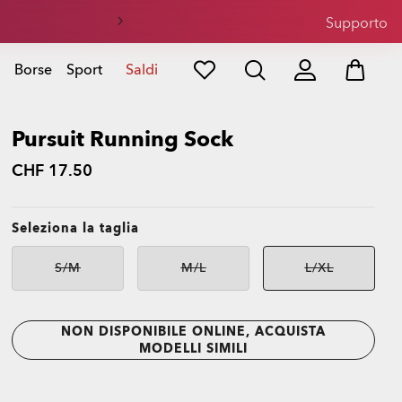
sole
Supporto
Borse
Sport
Saldi
Pursuit Running Sock
CHF 17.50
Seleziona la taglia
S/M
M/L
L/XL
Non
Non
Non
disponibile
disponibile
disponibile
NON DISPONIBILE ONLINE, ACQUISTA
MODELLI SIMILI