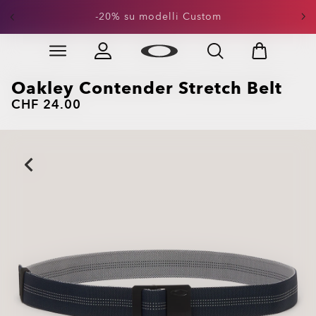
-20% su modelli Custom
Skip to
Slide 1 of 3. -20% su modelli Custom
main
content
Oakley Contender Stretch Belt
CHF 24.00