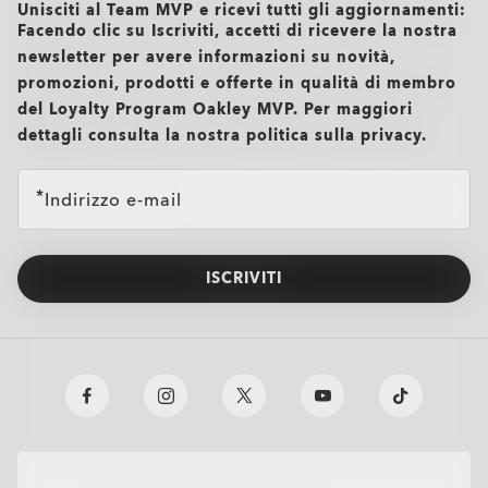
Unisciti al Team MVP e ricevi tutti gli aggiornamenti:
Facendo clic su Iscriviti, accetti di ricevere la nostra
newsletter per avere informazioni su novità,
promozioni, prodotti e offerte in qualità di membro
del Loyalty Program Oakley MVP. Per maggiori
dettagli consulta la nostra politica sulla privacy.
Indirizzo e-mail
ISCRIVITI
TRANSITIONS®
O Authentics 1.50 Slim
XTRACTIVE® NEW
Una lente perfetta per l'uso quotidiano. Leggera e resistente,
GENERATION
rappresenta la scelta ideale per prescrizioni basse (+1.50 a
-1.50).
TRANSITIONS® LIGHT
PRIZM GAMING™ 2.0
TRANSITIONS® GEN S™
Design sottile e leggero per un comfort prolungato
INTELLIGENT LENSES™
OAKLEY BLUE READY
OAKLEY STEALTH™ PRO
Resistente agli urti, per sentirsi sicuri ogni giorno
LENTI DA SOLE
Monofocali
Realizzata con materiali duraturi, ideale per prescrizioni