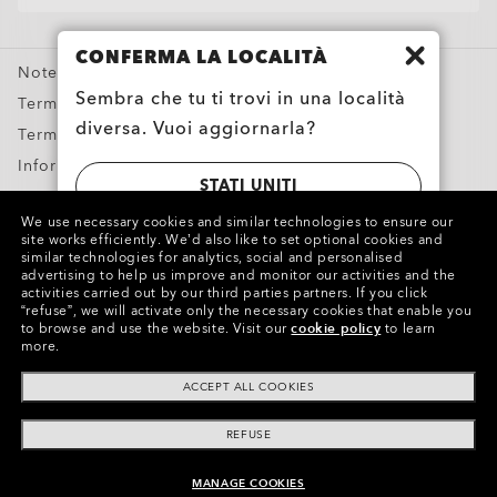
Oakley Meta
Offerte Speciali
CONFERMA LA LOCALITÀ
Note legali e ROC
Sembra che tu ti trovi in una località
Termini & Condizioni
diversa. Vuoi aggiornarla?
Termini di utilizzo
Informativa sulla privacy
STATI UNITI
Segnala contraffazioni
We use necessary cookies and similar technologies to ensure our
Proprietà intellettuale
site works efficiently.
We’d also like to set optional cookies and
SWITZERLAND | SCHWEIZ | SUISSE |
similar technologies for analytics, social and personalised
advertising to help us improve and monitor our activities and the
SVIZZERA
Copyright ©2023 Oakley, Inc. Tutti i diritti riservati.
activities carried out by our third parties partners.
If you click
“refuse”, we will activate only the necessary cookies that enable you
WebID:
202 181 400
to browse and use the website.
Visit our
cookie policy
to learn
more.
Altri siti del Gruppo
ACCEPT ALL COOKIES
REFUSE
MANAGE COOKIES