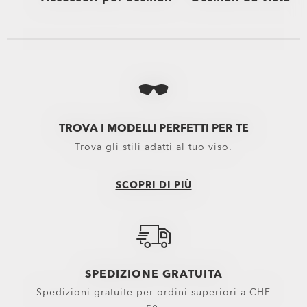
Vedi tutti
Vedi tutti
Astucci e Microbag per Occhiali Oakley
Performance Lifestyle
Kit Pulizia Occhiali Oakley
Nuovi arrivi
Lenti di ricambio
Sport Performance
TROVA I MODELLI PERFETTI PER TE
Trova gli stili adatti al tuo viso.
Lenti per maschere
Oakley Non-Prescript
Lenti Di Ricambio Maschere Motocross
SCOPRI DI PIÙ
Lenti Di Ricambio Maschere Neve
Lenti da sole
Ricambi
SPEDIZIONE GRATUITA
Spedizioni gratuite per ordini superiori a CHF