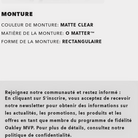
MONTURE
COULEUR DE MONTURE:
MATTE CLEAR
MATIÈRE DE LA MONTURE:
O MATTER™
FORME DE LA MONTURE:
RECTANGULAIRE
all brands check
Rejoignez notre communauté et restez informé :
En cliquant sur S’inscrire, vous acceptez de recevoir
O Authentics 1.50 aminci
TRANSITIONS®
notre newsletter pour obtenir des informations sur
XTRACTIVE® NEW
les actualités, les promotions, les produits et les
Un verre solide à utiliser au quotidien pour des corrections
faibles (+1,50 à -1,50). Léger, durable et parfait pour un port
GENERATION
offres en tant que membre du programme de fidélité
occasionnel.
TRANSITIONS® LIGHT
Oakley MVP. Pour plus de détails, consultez notre
TRANSITIONS® GEN S™
Design mince et peu encombrant pour un confort
politique de confidentialité.
INTELLIGENT LENSES™
quotidien