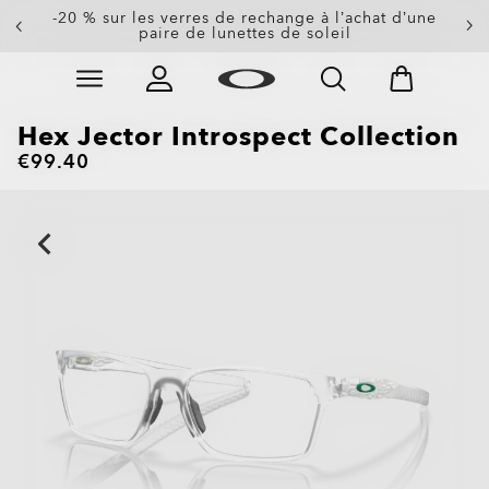
-20 % sur les verres de rechange à l’achat d’une
paire de lunettes de soleil
Skip to
Slide 3 of 3. -20 % sur les verres de rechange à l’achat
main
content
Hex Jector Introspect Collection
€99.40