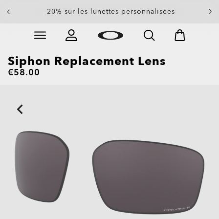
-20% sur les lunettes personnalisées
Skip to
Slide 1 of 3. -20% sur les lunettes personnalisées
main
content
Siphon Replacement Lens
€58.00