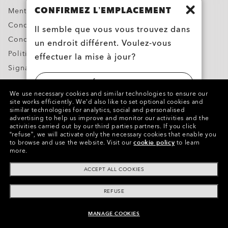
CONFIRMEZ L’EMPLACEMENT
Mentions légales et RLL
Conditions générales de vente
Il semble que vous vous trouvez dans
Conditions d’utilisation
un endroit différent. Voulez-vous
Politique de confidentialité
effectuer la mise à jour?
Signaler une contrefaçon
Propriété intellectuelle
ÉTATS-UNIS
We use necessary cookies and similar technologies to ensure our
Contacts et Informations sur la Sécurité des Produits
site works efficiently.
We’d also like to set optional cookies and
similar technologies for analytics, social and personalised
LUXEMBOURG
advertising to help us improve and monitor our activities and the
activities carried out by our third parties partners.
If you click
Copyright ©2023 Oakley, Inc. Tous droits réservés.
“refuse”, we will activate only the necessary cookies that enable you
WebID:
759 351 463
to browse and use the website.
Visit our
cookie policy
to learn
more.
Autres sites du Groupe
Ellipse O Case
ACCEPT ALL COOKIES
AJOUTER AU PANIER
REFUSE
NON DISPONIBLE EN LIGNE, VOIR DES
MANAGE COOKIES
ARTICLES SIMILAIRES