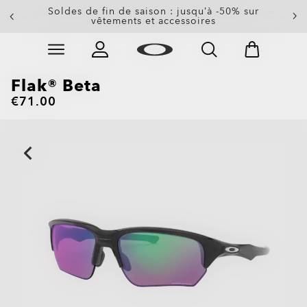
-20 % sur les verres de rechange à l’achat d’une
Soldes de fin de saison : jusqu’à -50% sur
paire de lunettes de soleil
vêtements et accessoires
Skip to
Slide 3 of 3. -20 % sur les verres de rechange à l’achat
main
content
Flak® Beta
€71.00