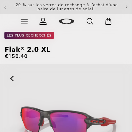
-20 % sur les verres de rechange à l’achat d’une
-20% sur les lunettes personnalisées
paire de lunettes de soleil
Skip to
Slide 1 of 3. -20% sur les lunettes personnalisées
main
content
LES PLUS RECHERCHÉS
Flak® 2.0 XL
€150.40