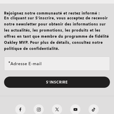
all brands check
Rejoignez notre communauté et restez informé :
En cliquant sur S’inscrire, vous acceptez de recevoir
notre newsletter pour obtenir des informations sur
les actualités, les promotions, les produits et les
offres en tant que membre du programme de fidélité
Oakley MVP. Pour plus de détails, consultez notre
politique de confidentialité.
Adresse E-mail
O Authentics 1.50 aminci
TRANSITIONS®
S’INSCRIRE
XTRACTIVE® NEW
Un verre solide à utiliser au quotidien pour des corrections
faibles (+1,50 à -1,50). Léger, durable et parfait pour un port
GENERATION
occasionnel.
TRANSITIONS® LIGHT
TRANSITIONS® GEN S™
Design mince et peu encombrant pour un confort
INTELLIGENT LENSES™
quotidien
VERRES SOLAIRES
PRIZM GAMING™ 2.0
OAKLEY BLUE READY
Résistant aux chocs pour plus de tranquillité d'esprit
Unifocaux
OAKLEY STEALTH™ PRO
Unifocaux
Contrairement à la plupart des verres réactifs à la lumière qui
Idéal pour les corrections légères sans compromis sur la