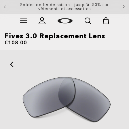
Soldes de fin de saison : jusqu’à -50% sur
vêtements et accessoires
Skip to
Slide 2 of 3. Soldes de fin de saison : jusqu’à -50% su
main
content
Fives 3.0 Replacement Lens
€108.00