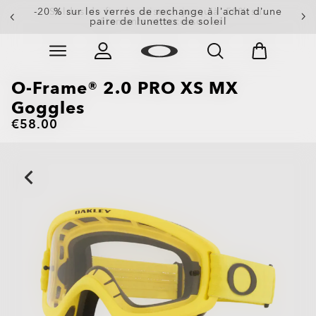
-20 % sur les verres de rechange à l’achat d’une
paire de lunettes de soleil
Skip to
Slide 3 of 3. -20 % sur les verres de rechange à l’achat
main
content
O-Frame® 2.0 PRO XS MX
Goggles
€58.00