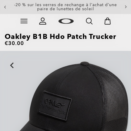
-20 % sur les verres de rechange à l’achat d’une
paire de lunettes de soleil
Skip to
Slide 3 of 3. -20 % sur les verres de rechange à l’achat
main
content
Oakley B1B Hdo Patch Trucker
€30.00