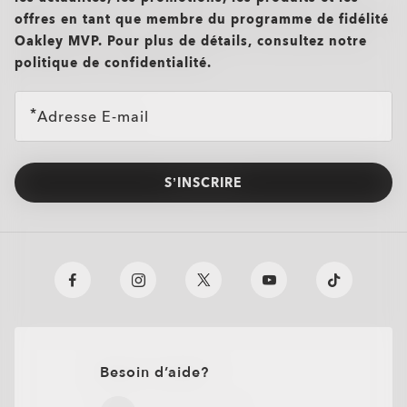
offres en tant que membre du programme de fidélité
Oakley MVP. Pour plus de détails, consultez notre
politique de confidentialité.
Adresse E-mail
S’INSCRIRE
O Authentics 1.50 aminci
TRANSITIONS®
XTRACTIVE® NEW
Un verre solide à utiliser au quotidien pour des corrections
faibles (+1,50 à -1,50). Léger, durable et parfait pour un port
GENERATION
Besoin d’aide?
occasionnel.
TRANSITIONS® LIGHT
TRANSITIONS® GEN S™
Design mince et peu encombrant pour un confort
quotidien