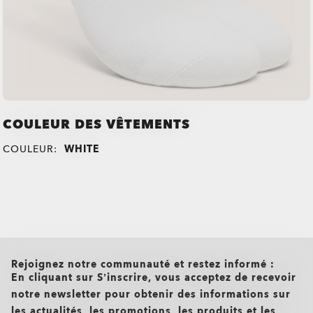
COULEUR DES VÊTEMENTS
COULEUR:
WHITE
all brands check
Rejoignez notre communauté et restez informé :
En cliquant sur S’inscrire, vous acceptez de recevoir
notre newsletter pour obtenir des informations sur
les actualités, les promotions, les produits et les