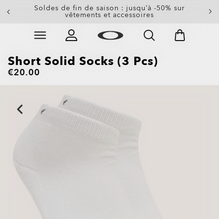
-20 % sur les verres de rechange à l’achat d’une
Soldes de fin de saison : jusqu’à -50% sur
paire de lunettes de soleil
vêtements et accessoires
Skip to
Slide 3 of 3. -20 % sur les verres de rechange à l’achat
main
content
Short Solid Socks (3 Pcs)
€20.00