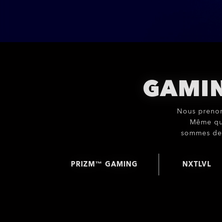
GAMIN
Nous prenons
Même qua
sommes des
PRIZM™ GAMING
NXTLVL