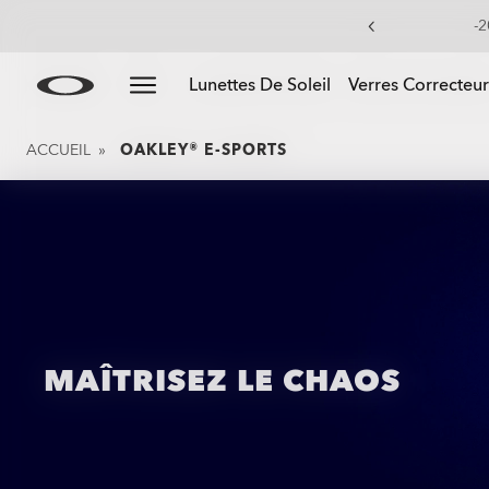
Skip to
Slide 1 of 3. -20% sur les lunettes personnalisées
Lunettes De Soleil
Verres Correcteur
main
content
ACCUEIL
»
OAKLEY® E-SPORTS
MAÎTRISEZ LE CHAOS