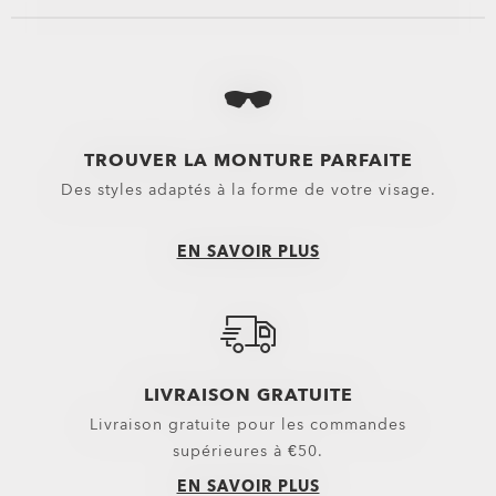
Voir tout
Voir tout
les Étuis & Pochettes Oakley
Performance Life
les Kits de Nettoyage pour Lunettes Oakley
Nouveautés
Lentilles de rechange
Sport Performan
TROUVER LA MONTURE PARFAITE
Des styles adaptés à la forme de votre visage.
Verres pour masques
Oakley Non-Presc
Lentilles De Rechange Pour Masques Motocross
EN SAVOIR PLUS
Lentilles De Rechange Pour Masques Ski
Verres solaires
Pièces de rechange
LIVRAISON GRATUITE
Livraison gratuite pour les commandes
supérieures à €50.
EN SAVOIR PLUS