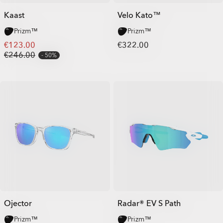
Kaast
Velo Kato™
Prizm™
Prizm™
€123.00
€322.00
€246.00
50%
Ojector
Radar® EV S Path
Prizm™
Prizm™