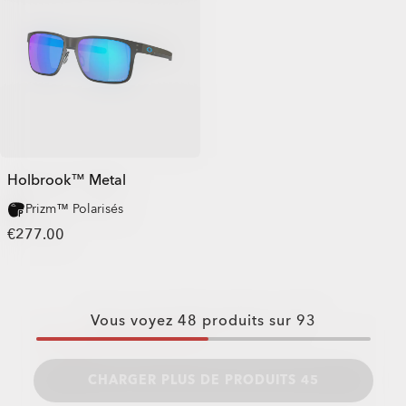
Holbrook™ Metal
Prizm™ Polarisés
€277.00
Vous voyez
48
produits sur
93
CHARGER PLUS DE PRODUITS 45