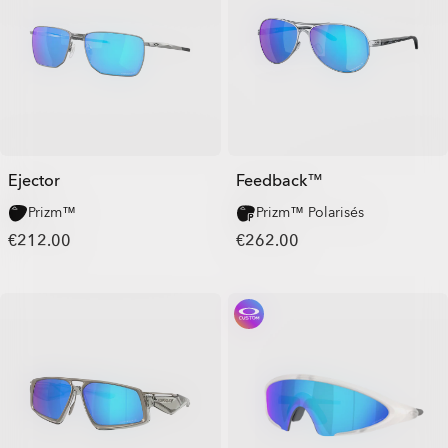
Ejector
Feedback™
Prizm™
Prizm™ Polarisés
€212.00
€262.00