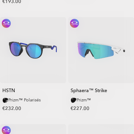
€193.00
HSTN
Sphaera™ Strike
Prizm™ Polarisés
Prizm™
€232.00
€227.00