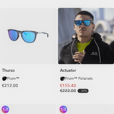
Thurso
Actuator
Prizm™
Prizm™ Polarisés
€212.00
€155.40
€222.00
30%