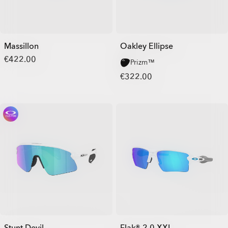
Massillon
Oakley Ellipse
€422.00
Prizm™
€322.00