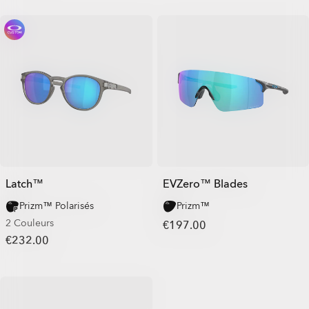
Latch™
EVZero™ Blades
Prizm™ Polarisés
Prizm™
2 Couleurs
€197.00
€232.00