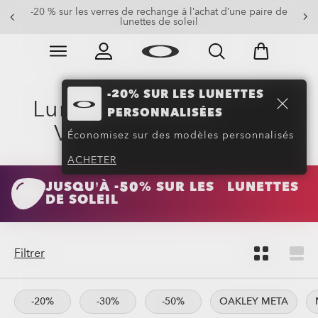
Soldes de fin de saison : jusqu’à -50% sur vêtements et
-20% sur les lunettes personnalisées
accessoires
Skip to
Slide 2 of 3. Soldes de fin de saison : jusqu’à -50% su
main
content
-20% SUR LES LUNETTES
Lunettes de Soleil avec
PERSONNALISÉES
Verres Avancés
(93)
Économisez sur des modèles personnalisés
ACHETER
JUSQU’À -50% SUR LES LUNETTES
DE SOLEIL
Filtrer
-20%
-30%
-50%
OAKLEY META