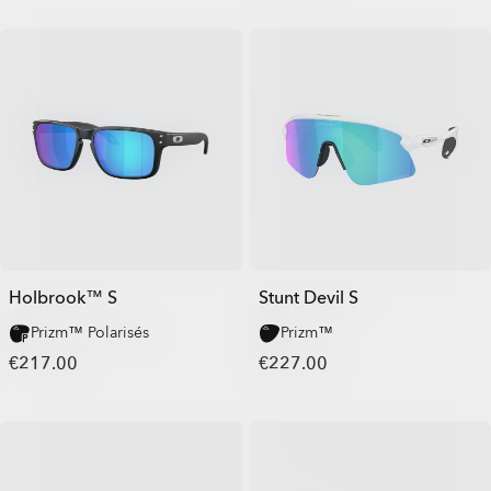
Holbrook™ S
Stunt Devil S
Prizm™ Polarisés
Prizm™
€217.00
€227.00