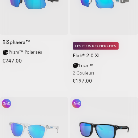
BiSphaera™
LES PLUS RECHERCHÉS
Prizm™ Polarisés
Flak® 2.0 XL
€247.00
Prizm™
2 Couleurs
€197.00