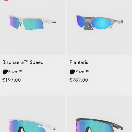
Bisphaera™ Speed
Plantaris
Prizm™
Prizm™
€197.00
€282.00