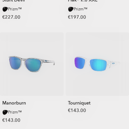
Stunt Devil
Flak® 2.0 XXL
Prizm™
Prizm™
€227.00
€197.00
Manorburn
Tourniquet
€143.00
Prizm™
€143.00