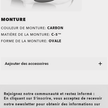
MONTURE
COULEUR DE MONTURE:
CARBON
MATIÈRE DE LA MONTURE:
C-5™
FORME DE LA MONTURE:
OVALE
Aajouter des accessoires
Explorez une gamme d'étuis, de housses et d'autres articles
Oakley conçus pour garder vos lunettes en parfait état.
all brands check
Rejoignez notre communauté et restez informé :
O Authentics 1.50 aminci
TRANSITIONS®
En cliquant sur S’inscrire, vous acceptez de recevoir
notre newsletter pour obtenir des informations sur
XTRACTIVE® NEW
Un verre solide à utiliser au quotidien pour des corrections