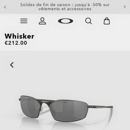
-20 % sur les verres de rechange à l’achat d’une
Soldes de fin de saison : jusqu’à -50% sur
paire de lunettes de soleil
vêtements et accessoires
Skip to
Slide 3 of 3. -20 % sur les verres de rechange à l’achat
main
content
Whisker
€212.00