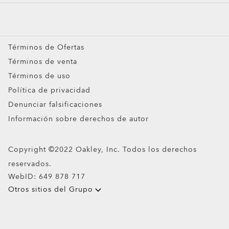
Buscador de tiendas y mapa de tiendas Oakley
Mapa del sitio
Garantías
MVP Programa De Fidelidad
Trabaja con nosotros
Preguntas Frecuentes para Lentes con IA
Términos de Ofertas
Términos de Ofertas
Compra Por
Términos de venta
Lentes de Sol
Términos de uso
Lentes de Sol Deportivos
Política de privacidad
Lentes de Vista
Denunciar falsificaciones
Goggles
Información sobre derechos de autor
Lentes Personalizados
Copyright ©2022 Oakley, Inc. Todos los derechos
Lentes con IA
reservados.
WebID:
649 878 717
Otros sitios del Grupo