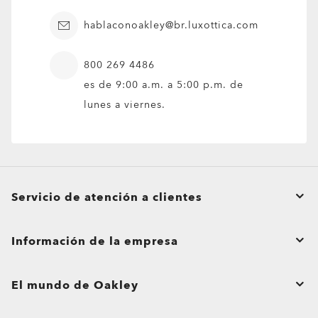
hablaconoakley@br.luxottica.com
800 269 4486
es de 9:00 a.m. a 5:00 p.m. de
lunes a viernes.
Servicio de atención a clientes
Estado del pedido
Información de la empresa
Crear una devolución
Contáctanos
Cuidado del producto
El mundo de Oakley
Pedidos al mayoreo y regalos corporativos
Envíos y devoluciones