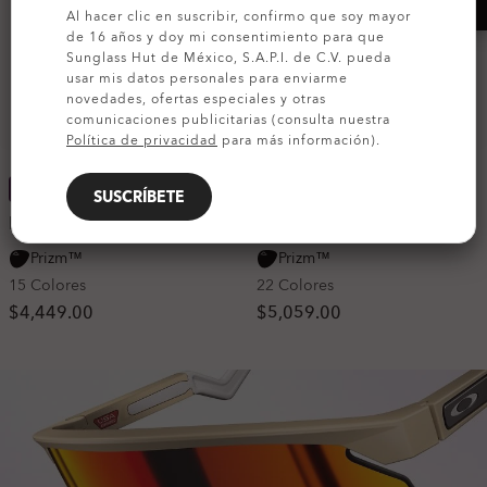
Al hacer clic en suscribir, confirmo que soy mayor
de 16 años y doy mi consentimiento para que
Sunglass Hut de México, S.A.P.I. de C.V. pueda
usar mis datos personales para enviarme
novedades, ofertas especiales y otras
comunicaciones publicitarias (consulta nuestra
Política de privacidad
para más información).
MÁS BUSCADOS
MÁS BUSCADOS
SUSCRÍBETE
Flak® 2.0 XL
Radar® EV Path®
Prizm™
Prizm™
15 Colores
22 Colores
$4,449.00
$5,059.00