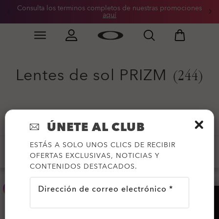
Consulta los terminos completos de nuestras promociones
aquí
Skip to
Slide 3 of 3. Consulta los terminos completos de nue
main
content
Lentes de sol PRIZM
(244)
Filtrar
ÚNETE AL CLUB
ESTÁS A SOLO UNOS CLICS DE RECIBIR
-20%
-50%
PRIZM™
NOVEDADES
OFERTAS EXCLUSIVAS, NOTICIAS Y
CONTENIDOS DESTACADOS.
Dirección de correo electrónico *
¿AYUDA?