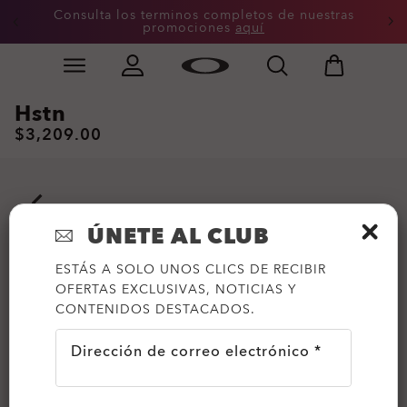
Consulta los terminos completos de nuestras
promociones
aquí
Skip to
Slide 3 of 3. Consulta los terminos completos de nue
main
content
Hstn
$3,209.00
ÚNETE AL CLUB
ESTÁS A SOLO UNOS CLICS DE RECIBIR
OFERTAS EXCLUSIVAS, NOTICIAS Y
CONTENIDOS DESTACADOS.
Dirección de correo electrónico *