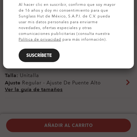
Al hacer clic en suscribir, confirmo que soy mayor
de 16 años y doy mi consentimiento para que
Sunglass Hut de México, S.A.P.I. de C.V. pueda
usar mis datos personales para enviarme
novedades, ofertas especiales y otras
comunicaciones publicitarias (consulta nuestra
Política de privacidad
para más información).
SUSCRÍBETE
Colores (8)
Armazón
Olive Ink
Talla:
Unitalla
Ajuste
Regular - Ajuste De Puente Alto
Ver la guía de tamaños
AÑADIR AL CARRITO