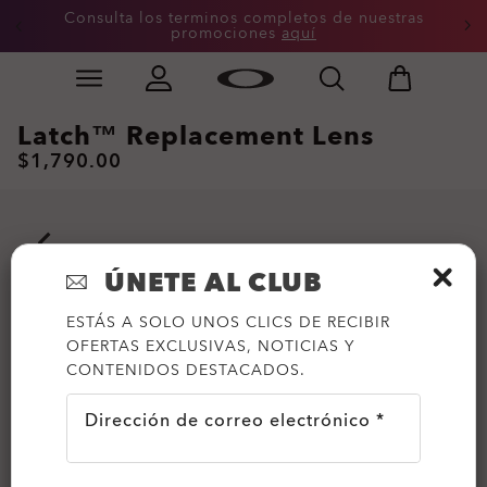
Consulta los terminos completos de nuestras
promociones
aquí
Skip to
Slide 3 of 3. Consulta los terminos completos de nue
main
content
Latch™ Replacement Lens
$1,790.00
ÚNETE AL CLUB
ESTÁS A SOLO UNOS CLICS DE RECIBIR
OFERTAS EXCLUSIVAS, NOTICIAS Y
CONTENIDOS DESTACADOS.
Dirección de correo electrónico *