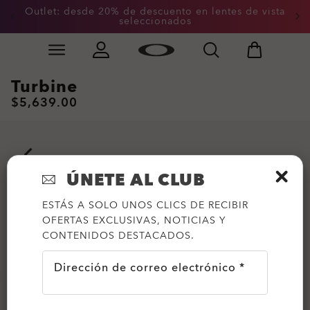
Outlet: desde 20% de descuento en lentes de vista
seleccionados
Skip to
Slide 2 of 3. Outlet: desde 20% de descuento en lente
main
content
Turbine
$5,639.00
ÚNETE AL CLUB
ESTÁS A SOLO UNOS CLICS DE RECIBIR
OFERTAS EXCLUSIVAS, NOTICIAS Y
CONTENIDOS DESTACADOS.
Dirección de correo electrónico *