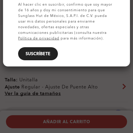
Al hacer clic en suscribir, confirmo que soy mayor
de 16 años y doy mi consentimiento para que
Sunglass Hut de México, S.A.P.I. de C.V. pueda
usar mis datos personales para enviarme
novedades, ofertas especiales y otras
comunicaciones publicitarias (consulta nuestra
Política de privacidad
para más información).
PERSONALÍZALO
SUSCRÍBETE
Colores (7)
Micas
Prizm Deep Water Polarized
,
Armazón
Matte Black Camo
Talla:
Unitalla
Ajuste
Regular - Ajuste De Puente Alto
Ver la guía de tamaños
Personalizar Ahora
AÑADIR AL CARRITO