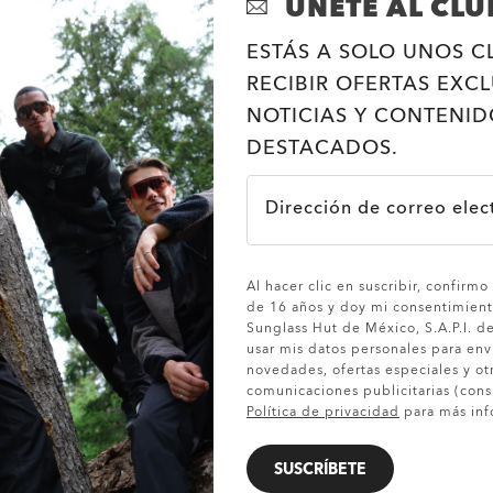
ÚNETE AL CLU
ESTÁS A SOLO UNOS C
RECIBIR OFERTAS EXCL
NOTICIAS Y CONTENID
DESTACADOS.
Dirección de correo elec
MOSTRAR DETALLES
Al hacer clic en suscribir, confirm
de 16 años y doy mi consentimien
Sunglass Hut de México, S.A.P.I. d
usar mis datos personales para en
novedades, ofertas especiales y ot
comunicaciones publicitarias (cons
Política de privacidad
para más inf
SUSCRÍBETE