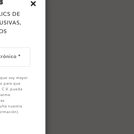
B
LICS DE
USIVAS,
OS
trónico *
o que soy mayor
to para que
e C.V. pueda
viarme
ras
ulta nuestra
ormación).