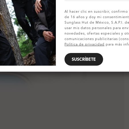
MOSTRAR DETALLES
Al hacer clic en suscribir, confirm
de 16 años y doy mi consentimien
Sunglass Hut de México, S.A.P.I. d
usar mis datos personales para en
novedades, ofertas especiales y ot
comunicaciones publicitarias (cons
Política de privacidad
para más inf
SUSCRÍBETE