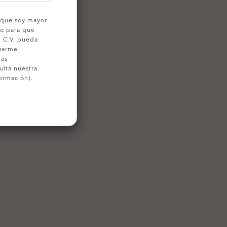
o que soy mayor
to para que
e C.V. pueda
viarme
ras
ulta nuestra
ormación).