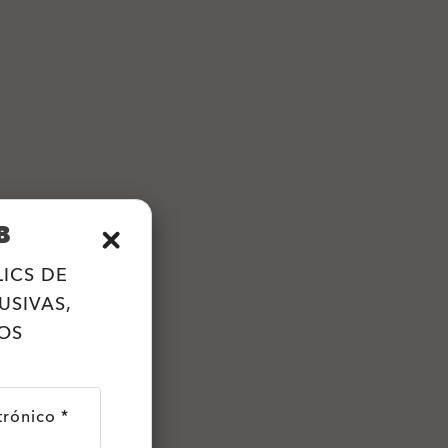
B
LICS DE
USIVAS,
OS
trónico *