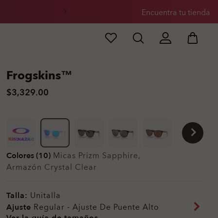
Encuentra tu tienda
Frogskins™
$3,329.00
PERSONALÍZALO
Colores (10)
Micas
Prizm Sapphire
,
Armazón
Crystal Clear
Talla:
Unitalla
Ajuste
Regular - Ajuste De Puente Alto