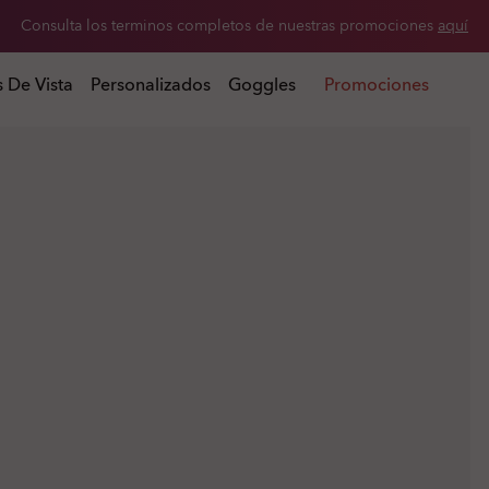
Outlet: desde 20% de descuento en lentes de sol seleccionados
s de sol seleccionados
s De Vista
Personalizados
Goggles
Promociones