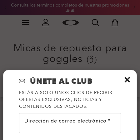
Consulta los terminos completos de nuestras promociones
aquí
Skip to
Slide 3 of 3. Consulta los terminos completos de nue
main
content
Micas de repuesto para
goggles
(3)
ÚNETE AL CLUB
Filtrar
ESTÁS A SOLO UNOS CLICS DE RECIBIR
OFERTAS EXCLUSIVAS, NOTICIAS Y
CONTENIDOS DESTACADOS.
Dirección de correo electrónico *