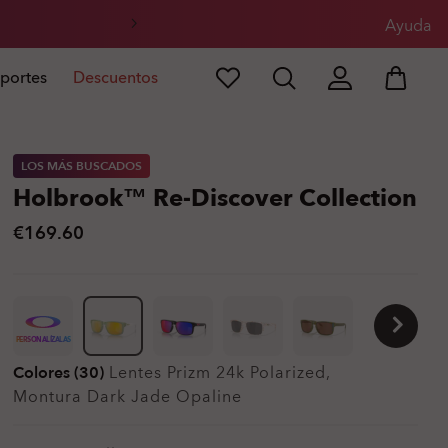
l
Ayuda
portes
Descuentos
LOS MÁS BUSCADOS
Holbrook™ Re-Discover Collection
€169.60
PERSONALÍZALAS
Colores (30)
Lentes
Prizm 24k Polarized
,
Montura
Dark Jade Opaline