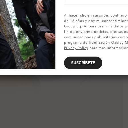
MOSTRAR DETALLES
Al hacer clic en suscribir, confirm
de 16 años y doy mi consentimient
Group S.p.A. para usar mis datos p
fin de enviarme noticias, ofertas es
comunicaciones publicitarias com
programa de fidelización Oakley MV
Privacy Policy
para más información
SUSCRÍBETE