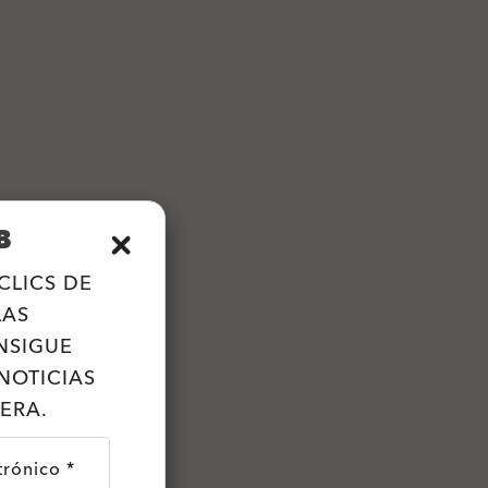
B
CLICS DE
LAS
NSIGUE
NOTICIAS
ERA.
trónico *