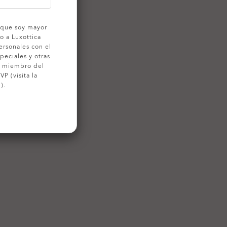
o que soy mayor
o a Luxottica
ersonales con el
peciales y otras
o miembro del
P (visita la
).