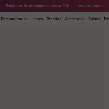
-20 % de descuento en lentes de repuesto al comprar unas gafas de so
 al comprar unas gafas de sol
Personalizadas
Lentes
Prendas
Accesorios
Bolsos
De