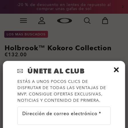
-20 % de descuento en lentes de repuesto al
comprar unas gafas de sol
Skip to
Slide 3 of 3. -20 % de descuento en lentes de repuesto
main
content
LOS MÁS BUSCADOS
Holbrook™ Kokoro Collection
€132.00
ÚNETE AL CLUB
ESTÁS A UNOS POCOS CLICS DE
DISFRUTAR DE TODAS LAS VENTAJAS DE
MVP. CONSIGUE OFERTAS EXCLUSIVAS,
NOTICIAS Y CONTENIDO DE PRIMERA.
Dirección de correo electrónico *