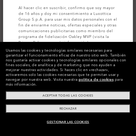
Al hacer clic en suscribir, confirmo que soy mayor
de 16 años y doy mi consentimiento a Luxottica
Group S.p.A. para usar mis datos personales con el
fin de enviarme noticias, ofertas especiales y otras
comunicaciones publicitarias como miembro del
programa de fidelización Oakley MVP (visita la
Privacy Policy
para más información).
Usamos las cookies y tecnologías similares necesarias para
garantizar el funcionamiento eficaz de nuestro sitio web.
También
SUSCRÍBETE
nos gustaría activar cookies y tecnologías similares opcionales con
PERSONALÍZALAS
fines sociales, de analítica y de marketing que nos ayuden a
mejorar nuestras actividades.
Si haces clic en «rechazar»,
Colores (29)
Lentes
Prizm Black
,
activaremos solo las cookies necesarias que te permitan usar y
navegar por nuestra web.
Visita nuestra
política de cookies
para
Montura
Kokoro
más información.
ACEPTAR TODAS LAS COOKIES
Tamaño:
Talla única
Ajuste
Normal - Ajuste De Puente Alto
RECHAZAR
Ver guía de tallas
GESTIONAR LAS COOKIES
AÑADIR AL CARRITO
Personalizar