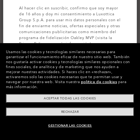
Al hacer clic en suscribir, confirmo que soy mayor
de 16 años y doy mi consentimiento a Luxottica
Group S.p.A. para usar mis datos personales con el
fin de enviarme noticias, ofertas especiales y otras
comunicaciones publicitarias como miembro del
programa de fidelización Oakley MVP (visita la
Privacy Policy
para más información).
Usamos las cookies y tecnologías similares necesarias para
garantizar el funcionamiento eficaz de nuestro sitio web.
También
SUSCRÍBETE
nos gustaría activar cookies y tecnologías similares opcionales con
Colores (5)
Poseidon
fines sociales, de analítica y de marketing que nos ayuden a
mejorar nuestras actividades.
Si haces clic en «rechazar»,
activaremos solo las cookies necesarias que te permitan usar y
Tamaño
navegar por nuestra web.
Visita nuestra
política de cookies
para
M
más información.
ACEPTAR TODAS LAS COOKIES
Tabla de tallas
RECHAZAR
GESTIONAR LAS COOKIES
NO DISPONIBLE ONLINE, BUSCA SIMILARES
Paga a plazos