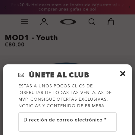
Rebajas de fin de temporada: hasta -50% en ropa y
-20 % de descuento en lentes de repuesto al
comprar unas gafas de sol
accesorios
Skip to
Slide 3 of 3. -20 % de descuento en lentes de repuesto
main
content
MOD1 - Youth
€80.00
ÚNETE AL CLUB
ESTÁS A UNOS POCOS CLICS DE
DISFRUTAR DE TODAS LAS VENTAJAS DE
MVP. CONSIGUE OFERTAS EXCLUSIVAS,
NOTICIAS Y CONTENIDO DE PRIMERA.
Dirección de correo electrónico *