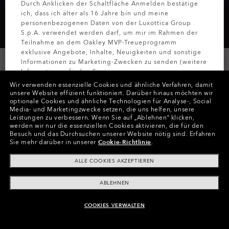
Durch Anklicken der Schaltfläche Anmelden bestätige
ich, dass ich älter als 16 Jahre bin und meine
personenbezogenen Daten von der Luxottica Group
S.p.A. verwendet werden darf, um mir im Rahmen der
Teilnahme an dem Oakley MVP-Treueprogramm
exklusive Angebote, Inhalte, Neuigkeiten und sonstige
Informationen zu Marketing-Zwecken zu senden (weitere
Informationen finden Sie in unserer
Datenschutzbestimmungen
).
Wir verwenden essenzielle Cookies und ähnliche Verfahren, damit
unsere Website effizient funktioniert.
Darüber hinaus möchten wir
optionale Cookies und ähnliche Technologien für Analyse-, Social
Farben (3)
Gläser
Prizm Sapphire
,
MELDEN SIE
Media- und Marketingzwecke setzen, die uns helfen, unsere
Gestell
Polished Black
Leistungen zu verbessern.
Wenn Sie auf „Ablehnen“ klicken,
werden wir nur die essenziellen Cookies aktivieren, die für den
Besuch und das Durchsuchen unserer Website nötig sind.
Erfahren
Größe:
Eine Größe für alle
Sie mehr darüber in unserer
Cookie-Richtlinie
.
Passform
Breite - Mit Hohem Steg
ALLE COOKIES AKZEPTIEREN
Größenanleitung ansehen
ABLEHNEN
COOKIES VERWALTEN
ZUM WARENKORB HINZUFÜGEN
In Raten zahlen