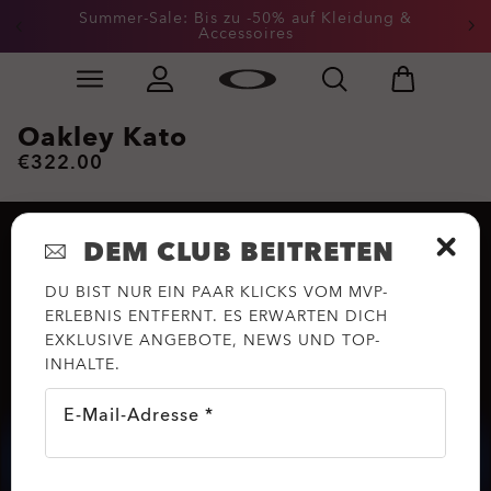
Summer-Sale: Bis zu -50% auf Kleidung &
Accessoires
Skip to
Slide 2 of 3. Summer-Sale: Bis zu -50% auf Kleidung &
main
content
Oakley Kato
€322.00
DEM CLUB BEITRETEN
DU BIST NUR EIN PAAR KLICKS VOM MVP-
ERLEBNIS ENTFERNT. ES ERWARTEN DICH
EXKLUSIVE ANGEBOTE, NEWS UND TOP-
INHALTE.
E-Mail-Adresse *