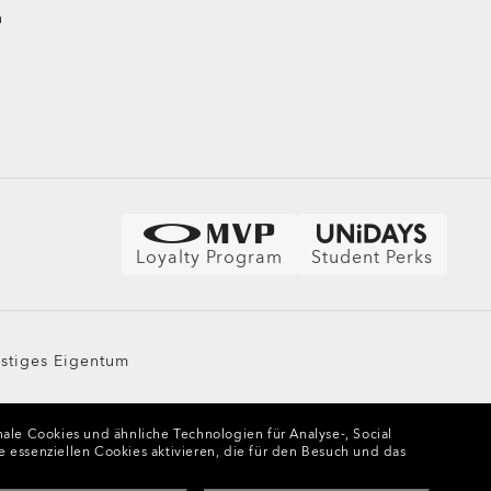
n
Loyalty Program
Student Perks
stiges Eigentum
ale Cookies und ähnliche Technologien für Analyse-, Social
e essenziellen Cookies aktivieren, die für den Besuch und das