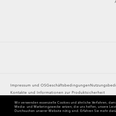
Impressum und OS
Geschäftsbedingungen
Nutzungsbed
Kontakte und Informationen zur Produktsicherheit
Wir verwenden essenzielle Cookies und ähnliche Verfahren, damit
Copyright ©2023 Oakley, Inc. Alle Rechte vorbehalten.
Media- und Marketingzwecke setzen, die uns helfen, unsere Leis
Durchsuchen unserer Website nötig sind.
Erfahren Sie mehr dar