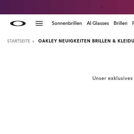
Skip to
Slide 2 of 3. Summer-Sale: Bis zu -50% auf Kleidung &
Sonnenbrillen
AI Glasses
Brillen
main
content
STARTSEITE
»
OAKLEY NEUIGKEITEN BRILLEN & KLEID
Unser exklusives 