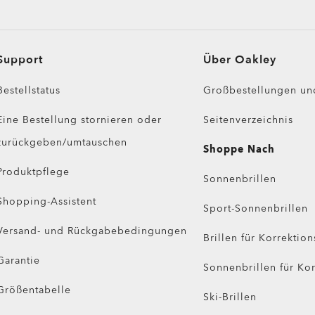
Support
Über Oakley
Bestellstatus
Großbestellungen un
Eine Bestellung stornieren oder
Seitenverzeichnis
zurückgeben/umtauschen
Shoppe Nach
Produktpflege
Sonnenbrillen
Shopping-Assistent
Sport-Sonnenbrillen
Versand- und Rückgabebedingungen
Brillen für Korrektion
Garantie
Sonnenbrillen für Kor
Größentabelle
Ski-Brillen