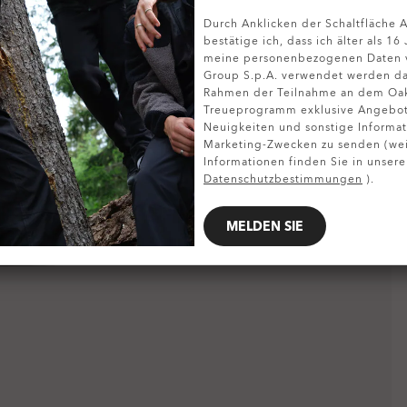
Durch Anklicken der Schaltfläche
DETAILS ANZEIGEN
bestätige ich, dass ich älter als 16
meine personenbezogenen Daten v
Group S.p.A. verwendet werden da
Rahmen der Teilnahme an dem Oa
Treueprogramm exklusive Angebote
Neuigkeiten und sonstige Informat
Marketing-Zwecken zu senden (wei
Informationen finden Sie in unsere
Datenschutzbestimmungen
).
MELDEN SIE