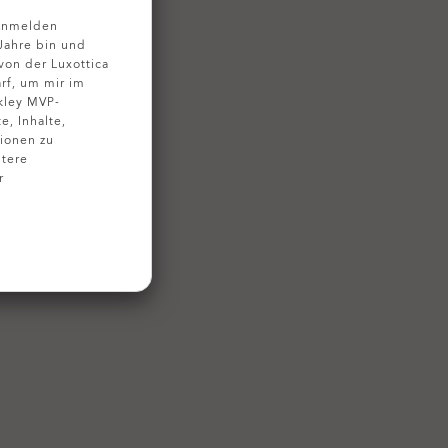
 Anmelden
 Jahre bin und
on der Luxottica
rf, um mir im
kley MVP-
, Inhalte,
ionen zu
tere
r