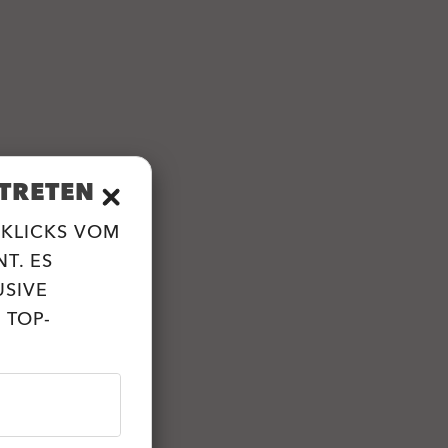
TRETEN
 KLICKS VOM
T. ES
USIVE
 TOP-