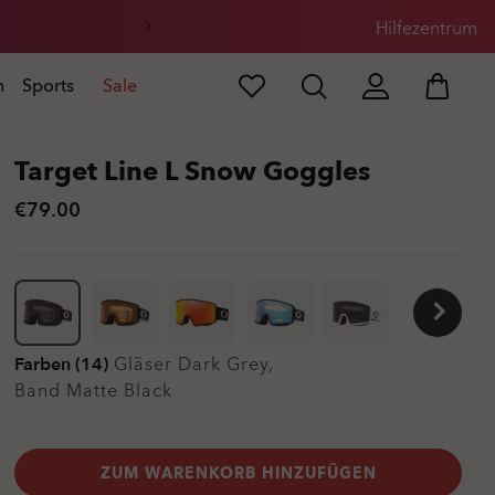
Hilfezentrum
n
Sports
Sale
Target Line L Snow Goggles
€79.00
Farben (14)
Gläser
Dark Grey
,
Band
Matte Black
ZUM WARENKORB HINZUFÜGEN