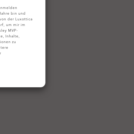
 Anmelden
 Jahre bin und
on der Luxottica
rf, um mir im
kley MVP-
, Inhalte,
ionen zu
tere
r