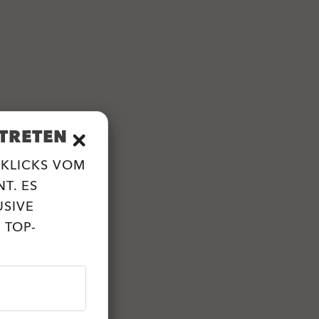
TRETEN
 KLICKS VOM
T. ES
USIVE
 TOP-