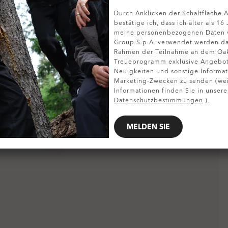
Durch Anklicken der Schaltfläche
DETAILS ANZEIGEN
bestätige ich, dass ich älter als 16
meine personenbezogenen Daten v
Group S.p.A. verwendet werden da
Rahmen der Teilnahme an dem Oa
Treueprogramm exklusive Angebote
Neuigkeiten und sonstige Informat
Marketing-Zwecken zu senden (wei
Informationen finden Sie in unsere
Datenschutzbestimmungen
).
MELDEN SIE