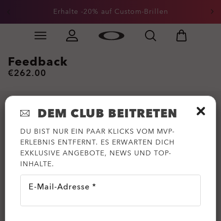
Erhalte -20% auf Custom-Brillen
Skip to
Slide 1 of 3. Erhalte -20% auf Custom-Brillen
main
content
Feedback
€262.00
DEM CLUB BEITRETEN
DU BIST NUR EIN PAAR KLICKS VOM MVP-
ERLEBNIS ENTFERNT. ES ERWARTEN DICH
EXKLUSIVE ANGEBOTE, NEWS UND TOP-
INHALTE.
E-Mail-Adresse *