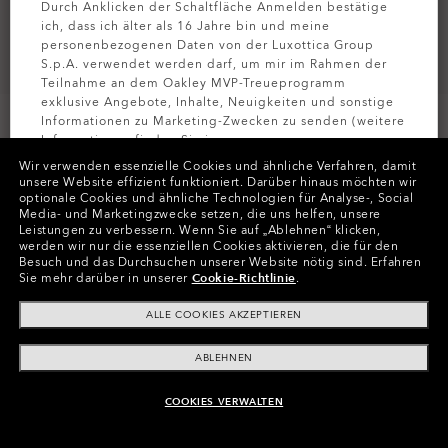
Durch Anklicken der Schaltfläche Anmelden bestätige
ich, dass ich älter als 16 Jahre bin und meine
personenbezogenen Daten von der Luxottica Group
S.p.A. verwendet werden darf, um mir im Rahmen der
Teilnahme an dem Oakley MVP-Treueprogramm
exklusive Angebote, Inhalte, Neuigkeiten und sonstige
Informationen zu Marketing-Zwecken zu senden (weitere
Informationen finden Sie in unserer
Datenschutzbestimmungen
).
Wir verwenden essenzielle Cookies und ähnliche Verfahren, damit
unsere Website effizient funktioniert.
Darüber hinaus möchten wir
optionale Cookies und ähnliche Technologien für Analyse-, Social
Farben (9)
Gläser
Prizm Sapphire Polarized
,
MELDEN SIE
Media- und Marketingzwecke setzen, die uns helfen, unsere
Gestell
Polished Chrome
Leistungen zu verbessern.
Wenn Sie auf „Ablehnen“ klicken,
werden wir nur die essenziellen Cookies aktivieren, die für den
Besuch und das Durchsuchen unserer Website nötig sind.
Erfahren
Größe:
Eine Größe für alle
Sie mehr darüber in unserer
Cookie-Richtlinie
.
Passform
Normale - Verstellbare Nasenpads
ALLE COOKIES AKZEPTIEREN
Größenanleitung ansehen
ABLEHNEN
Gläser mit Sehstärke hinzufügen
COOKIES VERWALTEN
ZUM WARENKORB HINZUFÜGEN