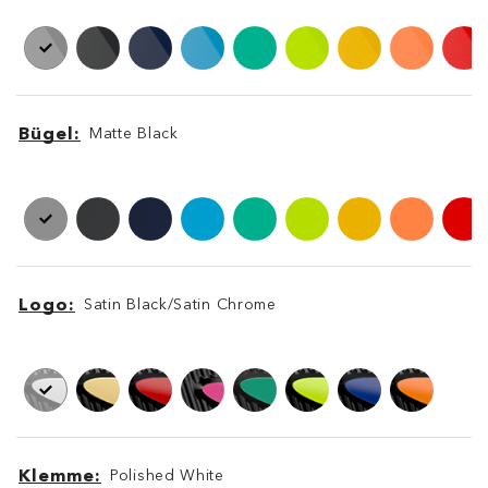
Bügel
Matte Black
Bügel
Bügel
Logo
Satin Black/Satin Chrome
Logo
Logo
Klemme
Polished White