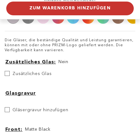
ZUM WARENKORB HINZUFÜGEN
Die Gläser, die beständige Qualität und Leistung garantieren,
können mit oder ohne PRIZM-Logo geliefert werden. Die
Verfügbarkeit kann variieren.
Zusätzliches Glas
Nein
Zusätzliches
Zusätzliches Glas
Glas
Glasgravur
Etch
Gläsergravur hinzufügen
Your
Lens
Front
Matte Black
Front
Front