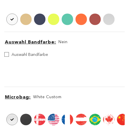
Klemme
Klemme
Auswahl Bandfarbe
Nein
Auswahl
Auswahl Bandfarbe
Bandfarbe
Brillenband
Brillenband
Microbag
White Custom
Microbag
Microbag