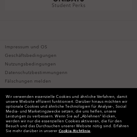
Ein leichtes Design, das den ganzen Tag über bequem zu
SCHLIESSEN
SCHLIESSEN
Student Perks
20772:2018).
tragen ist
Oakley Meta
Scharfe, klare Sicht selbst bei hohen Dioptrien
Sonderangebote
SCHLIESSEN
SCHLIESSEN
Impressum und OS
Geschäftsbedingungen
Nutzungsbedingungen
Datenschutzbestimmungenn
Fälschungen melden
Geistiges Eigentum
Wir verwenden essenzielle Cookies und ähnliche Verfahren, damit
Kontakte und Informationen zur Produktsicherheit
unsere Website effizient funktioniert.
Darüber hinaus möchten wir
optionale Cookies und ähnliche Technologien für Analyse-, Social
Media- und Marketingzwecke setzen, die uns helfen, unsere
Copyright ©2023 Oakley, Inc. Alle Rechte vorbehalten.
Leistungen zu verbessern.
Wenn Sie auf „Ablehnen“ klicken,
werden wir nur die essenziellen Cookies aktivieren, die für den
WebID:
631 608 510
Besuch und das Durchsuchen unserer Website nötig sind.
Erfahren
Sie mehr darüber in unserer
Cookie-Richtlinie
.
Weitere Webseiten der Gruppe