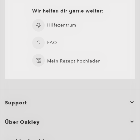
Wir helfen dir gerne weiter:
Hilfezentrum
FAQ
Mein Rezept hochladen
Support
Bestellstatus
Über Oakley
Eine Bestellung stornieren oder zurückgeben/umtauschen
Großbestellungen und Geschenke
Produktpflege