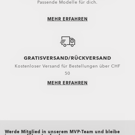
Passende Modelle für dich.
MEHR ERFAHREN
GRATISVERSAND/RÜCKVERSAND
Kostenloser Versand für Bestellungen über CHF
50
MEHR ERFAHREN
all brands check
Werde Mitglied in unserem MVP-Team und bleibe