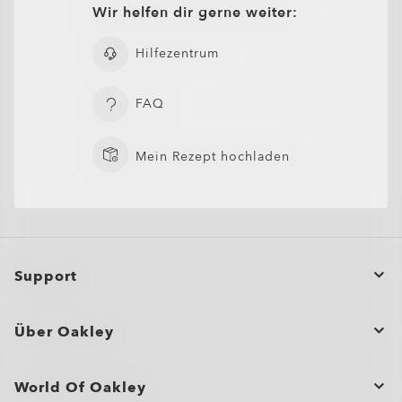
Wir helfen dir gerne weiter:
SCHLIESSEN
Hilfezentrum
FAQ
Mein Rezept hochladen
Support
Bestellstatus
Über Oakley
Eine Bestellung stornieren oder zurückgeben/umtauschen
Großbestellungen und Geschenke
Produktpflege
World Of Oakley