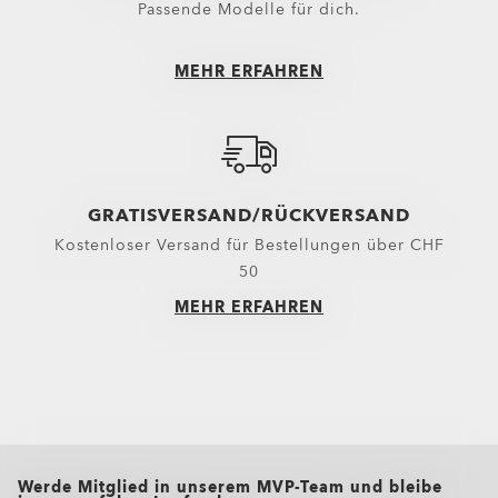
Passende Modelle für dich.
Trolleys
Lange Hosen
Ausrüstung
Shorts
MEHR ERFAHREN
Belts
Neuzugänge
Handschuhe
Oberteile
Mützen, Kappen & Co.
Oberbekleidung
GRATISVERSAND/RÜCKVERSAND
Wichtige Helfer
Hoodies & Pullover
Kostenloser Versand für Bestellungen über CHF
Socken
Polohemden
50
Neuzugänge
Shirts
MEHR ERFAHREN
T-Shirts & Trikots
Oakley Casual Kleidung und Re
Oakley Performance Shirts & Te
all brands check
Werde Mitglied in unserem MVP-Team und bleibe