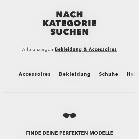
NACH
KATEGORIE
SUCHEN
Alle anzeigen:
Bekleidung & Accessoires
Accessoires
Bekleidung
Schuhe
Hel
Alle anzeigen
Alle anzeigen
Alle anzeigen
All
Taschen
Hosen
Stiefel
Fah
Rucksäcke
Boardshorts
Zehentrenner &
Ski
Taschen & Reisetaschen
Hybrid Shorts
Sneaker
Sur
FINDE DEINE PERFEKTEN MODELLE