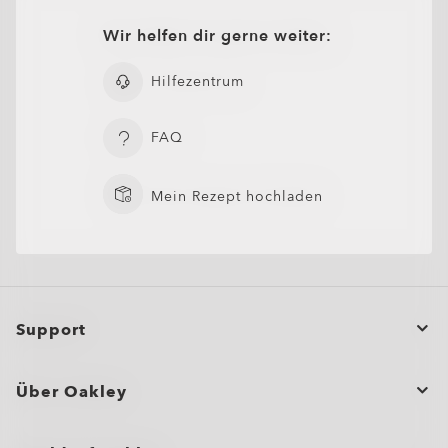
Wir helfen dir gerne weiter:
Hilfezentrum
FAQ
Mein Rezept hochladen
Support
Bestellstatus
Über Oakley
Eine Bestellung stornieren oder zurückgeben/umtauschen
Großbestellungen und Geschenke
Produktpflege