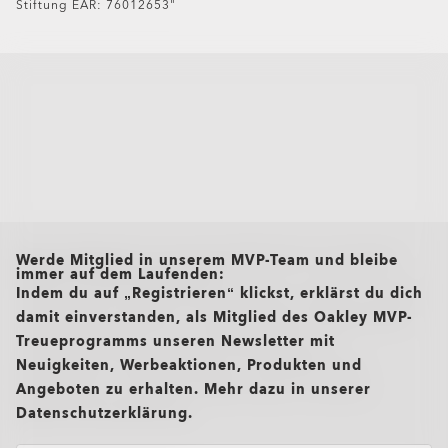
Stiftung EAR: 76012653"
Oakley Meta HSTN Replacement Lens
CHF 155.00
all brands check
Werde Mitglied in unserem MVP-Team und bleibe
immer auf dem Laufenden:
Indem du auf „Registrieren“ klickst, erklärst du dich
damit einverstanden, als Mitglied des Oakley MVP-
Treueprogramms unseren Newsletter mit
Neuigkeiten, Werbeaktionen, Produkten und
Angeboten zu erhalten. Mehr dazu in unserer
Datenschutzerklärung.