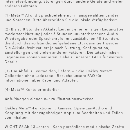
CHF 194.00
Internetverbindung, Störungen durch andere Geräte und vielen
Setze die Brille auf die Werkseinstellungen zurück,
Anschluss)
anderen Faktoren.
um deine persönlichen Daten zu entfernen und
Ein gültiges Meta-Konto
(1) Meta™ AI und Sprachbefehle nur in ausgewählten Ländern
deine Aufnahmen zu löschen.
Meta AI-App (
hier
in deinem App Store,
hier
in
und Sprachen. Bitte überprüfen Sie die lokale Verfügbarkeit.
Schalte die Brille aus.
deinem Google Play herunterladbar oder durch
Bereite deine Rücksendung mit der Box vor, in der
Scannen dieses QR-Codes)
(2) Bis zu 8 Stunden Akkulaufzeit mit einer einzigen Ladung (bei
moderater Nutzung) oder 5 Stunden ununterbrochene Audio-
deine Brille geliefert wurde. Bitte lege zusätzlich zur
Wiedergabe oder Sprachanrufe, mit zusätzlichen 48 Stunden,
Brille das gesamte Zubehör inklusive Lade-Etui bei.
die durch das vollständig aufgeladene Etui garantiert werden.
Wenn die Box nicht mehr verfügbar oder in einem
Die Akkulaufzeit variiert je nach Nutzung, Konfiguration,
Einstellungen und vielen anderen Faktoren. Die tatsächlichen
geeigneten Zustand ist, bitte den Kundendienst um
Ergebnisse können variieren. Gehe zu unseren FAQs für weitere
ein Rücksendepaket. Wir senden dir dann alles, was
Details.
du für die Rücksendung benötigst, per Post zu.
(3) Um Abfall zu vermeiden, liefern wir die Oakley Meta™
Befolge die Versandanleitungen in deinem Paket.
Collection ohne Ladekabel. Besuche unsere FAQ für
Oder lade die Anleitung
hier
herunter.
Informationen über Kabel und Adapter.
Bitte beachte: Deine Rückerstattungsanfrage wird im
(4) Meta™-Konto erforderlich.
Geschäft bearbeitet. Du erhältst eine Bestätigungs-E-
Abbildungen dienen nur zu Illustrationszwecken.
Mail, sobald deine Rückerstattung bearbeitet wird. Der
volle Rückerstattungsbetrag wird innerhalb von 5 Tagen
Oakley Meta™-Funktionen : Kamera, Open-Ear-Audio und
Kopplung mit der zugehörigen App zum Bearbeiten und Teilen
auf deinem Konto angezeigt.
von Inhalten.
Auf Oakley.com gekaufte Artikel können ausschließlich in
WICHTIG! Ab 13 Jahren - Kann persönliche medizinische Geräte