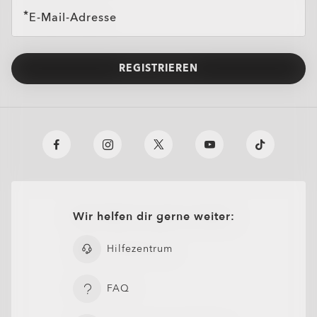
E-Mail-Adresse
REGISTRIEREN
Oakley Meta HSTN Replacement Lens
Wir helfen dir gerne weiter:
CHF 94.00
Hilfezentrum
FAQ