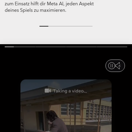
zum Einsatz hilft dir Meta AI, jeden Aspekt
Wanderungen 
deines Spiels zu maximieren.
wirst keinen