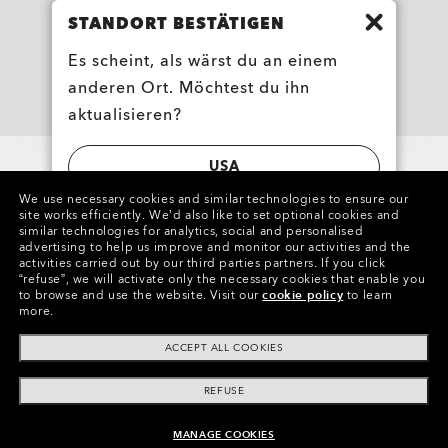
STANDORT BESTÄTIGEN
Oakley Meta HSTN Replacement Lens
Es scheint, als wärst du an einem
CHF 94.00
anderen Ort. Möchtest du ihn
aktualisieren?
USA
We use necessary cookies and similar technologies to ensure our
site works efficiently.
We’d also like to set optional cookies and
SWITZERLAND | SCHWEIZ | SUISSE |
similar technologies for analytics, social and personalised
advertising to help us improve and monitor our activities and the
SVIZZERA
activities carried out by our third parties partners.
If you click
“refuse”, we will activate only the necessary cookies that enable you
to browse and use the website.
Visit our
cookie policy
to learn
more.
ACCEPT ALL COOKIES
REFUSE
MANAGE COOKIES
ZUM WARENKORB HINZUFÜGEN