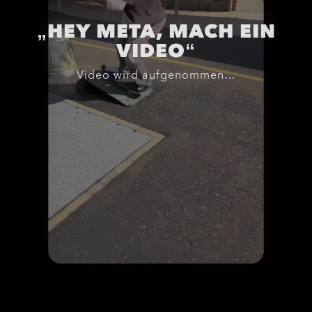
„HEY META, MACH EIN
VIDEO“
Video wird aufgenommen…