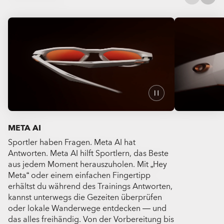
META AI
Sportler haben Fragen. Meta AI hat
Fang mit der
Antworten. Meta AI hilft Sportlern, das Beste
Oakley Meta 
aus jedem Moment herauszuholen. Mit „Hey
während du m
Meta“ oder einem einfachen Fingertipp
oder Fotos au
erhältst du während des Trainings Antworten,
Perspektive, 
kannst unterwegs die Gezeiten überprüfen
festzuhalten.
oder lokale Wanderwege entdecken — und
einem Finger
das alles freihändig. Von der Vorbereitung bis
perfekte Auf