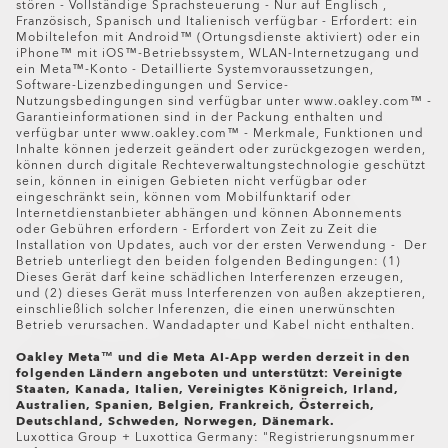
Oakley-Geschäften zurückgegeben werden. Eine
stören - Vollständige Sprachsteuerung - Nur auf Englisch ,
Französisch, Spanisch und Italienisch verfügbar - Erfordert: ein
Rückgabe eines Online-Kaufs in einem zertifizierten Shop
Mobiltelefon mit Android™ (Ortungsdienste aktiviert) oder ein
oder einem zertifizierten Premium-Shop ist nicht möglich.
iPhone™ mit iOS™-Betriebssystem, WLAN-Internetzugang und
ein Meta™-Konto - Detaillierte Systemvoraussetzungen,
Oakley Meta HSTN Replacement Lens
Software-Lizenzbedingungen und Service-
Nutzungsbedingungen sind verfügbar unter www.oakley.com™ -
CHF 194.00
Garantieinformationen sind in der Packung enthalten und
verfügbar unter www.oakley.com™ - Merkmale, Funktionen und
Inhalte können jederzeit geändert oder zurückgezogen werden,
können durch digitale Rechteverwaltungstechnologie geschützt
sein, können in einigen Gebieten nicht verfügbar oder
eingeschränkt sein, können vom Mobilfunktarif oder
Internetdienstanbieter abhängen und können Abonnements
oder Gebühren erfordern - Erfordert von Zeit zu Zeit die
Installation von Updates, auch vor der ersten Verwendung - Der
Betrieb unterliegt den beiden folgenden Bedingungen: (1)
Dieses Gerät darf keine schädlichen Interferenzen erzeugen,
und (2) dieses Gerät muss Interferenzen von außen akzeptieren,
einschließlich solcher Inferenzen, die einen unerwünschten
Betrieb verursachen. Wandadapter und Kabel nicht enthalten.
Oakley Meta™ und die Meta AI-App werden derzeit in den
folgenden Ländern angeboten und unterstützt: Vereinigte
Staaten, Kanada, Italien, Vereinigtes Königreich, Irland,
Australien, Spanien, Belgien, Frankreich, Österreich,
Deutschland, Schweden, Norwegen, Dänemark.
Luxottica Group + Luxottica Germany: "Registrierungsnummer