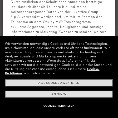
Durch Anklicken der Schaltfläche Anmelden bestätige
ich, dass ich älter als 16 Jahre bin und meine
personenbezogenen Daten von der Luxottica Group
S.p.A. verwendet werden darf, um mir im Rahmen der
Teilnahme an dem Oakley MVP-Treueprogramm
exklusive Angebote, Inhalte, Neuigkeiten und sonstige
Informationen zu Marketing-Zwecken zu senden (weitere
Informationen finden Sie in unserer
Datenschutzbestimmungen
).
Wir verwenden notwendige Cookies und ähnliche Technologien,
um sicherzustellen, dass unsere Website effizient funktioniert.
Wir
möchten auch optionale Cookies und ähnliche Technologien für
Farben (4)
Gestell
Powder Coal
MELDEN SIE
Analyse-, soziale und Marketingzwecke setzen, um unsere
Aktivitäten zu verbessern.
Wenn du auf „Ablehnen“ klickst,
aktivieren wir nur die notwendigen Cookies, die dir das Surfen und
M (132mm)
-
Diese Größe passt den
Größe:
die Nutzung der Website ermöglichen.
Lies unsere
Cookie-
meisten Menschen.
Richtlinien
, um mehr zu erfahren.
Passform
Schmale - Verstellbare Nasenpads
ALLE COOKIES AKZEPTIEREN
Größenanleitung ansehen
ABLEHNEN
COOKIES VERWALTEN
ZUM WARENKORB HINZUFÜGEN
In Raten zahlen