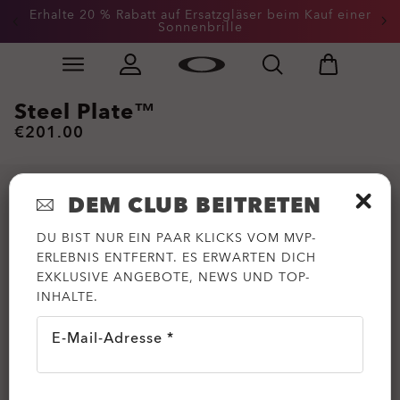
Erhalte 20 % Rabatt auf Ersatzgläser beim Kauf einer
Sonnenbrille
Skip to
Slide 3 of 3. Erhalte 20 % Rabatt auf Ersatzgläser beim
main
content
Steel Plate™
€201.00
DEM CLUB BEITRETEN
DU BIST NUR EIN PAAR KLICKS VOM MVP-
ERLEBNIS ENTFERNT. ES ERWARTEN DICH
EXKLUSIVE ANGEBOTE, NEWS UND TOP-
INHALTE.
E-Mail-Adresse *