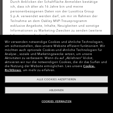
Durch Anklicken der Schaltfläche Anmelden bestätige
ich, dass ich älter als 16 Jahre bin und meine
personenbezogenen Daten von der Luxottica Group
S.p.A. verwendet werden darf, um mir im Rahmen der
Teilnahme an dem Oakley MVP-Treueprogramm
exklusive Angebote, Inhalte, Neuigkeiten und sonstige
Informationen zu Marketing-Zwecken zu senden (weitere
Informationen finden Sie in unserer
Datenschutzbestimmungen
).
Wir verwenden notwendige Cookies und ähnliche Technologien,
um sicherzustellen, dass unsere Website effizient funktioniert.
Wir
möchten auch optionale Cookies und ähnliche Technologien für
Farbe:
Gläser
Prizm Gaming™ 2.0
,
MELDEN SIE
Analyse-, soziale und Marketingzwecke setzen, um unsere
Aktivitäten zu verbessern.
Wenn du auf „Ablehnen“ klickst,
aktivieren wir nur die notwendigen Cookies, die dir das Surfen und
die Nutzung der Website ermöglichen.
Lies unsere
Cookie-
Richtlinien
, um mehr zu erfahren.
In Raten zahlen
ALLE COOKIES AKZEPTIEREN
ABLEHNEN
COOKIES VERWALTEN
ZUM WARENKORB HINZUFÜGEN