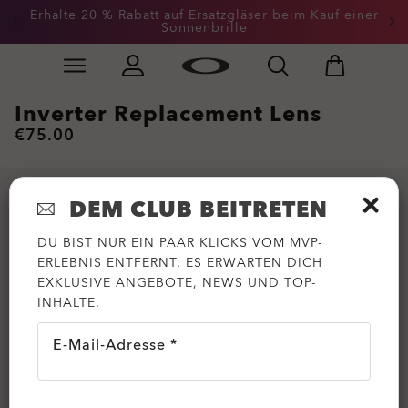
Erhalte 20 % Rabatt auf Ersatzgläser beim Kauf einer
Sonnenbrille
Skip to
Slide 3 of 3. Erhalte 20 % Rabatt auf Ersatzgläser beim
main
content
Inverter Replacement Lens
€75.00
DEM CLUB BEITRETEN
DU BIST NUR EIN PAAR KLICKS VOM MVP-
ERLEBNIS ENTFERNT. ES ERWARTEN DICH
EXKLUSIVE ANGEBOTE, NEWS UND TOP-
INHALTE.
E-Mail-Adresse *