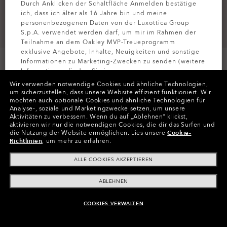
Durch Anklicken der Schaltfläche Anmelden bestätige
ich, dass ich älter als 16 Jahre bin und meine
personenbezogenen Daten von der Luxottica Group
S.p.A. verwendet werden darf, um mir im Rahmen der
Teilnahme an dem Oakley MVP-Treueprogramm
exklusive Angebote, Inhalte, Neuigkeiten und sonstige
Informationen zu Marketing-Zwecken zu senden (weitere
Informationen finden Sie in unserer
Datenschutzbestimmungen
).
Wir verwenden notwendige Cookies und ähnliche Technologien,
um sicherzustellen, dass unsere Website effizient funktioniert.
Wir
möchten auch optionale Cookies und ähnliche Technologien für
Farben (4)
Blackout
MELDEN SIE
Analyse-, soziale und Marketingzwecke setzen, um unsere
Aktivitäten zu verbessern.
Wenn du auf „Ablehnen“ klickst,
aktivieren wir nur die notwendigen Cookies, die dir das Surfen und
Größe
die Nutzung der Website ermöglichen.
Lies unsere
Cookie-
L
Richtlinien
, um mehr zu erfahren.
ALLE COOKIES AKZEPTIEREN
Größentabelle
ABLEHNEN
COOKIES VERWALTEN
ZUM WARENKORB HINZUFÜGEN
In Raten zahlen