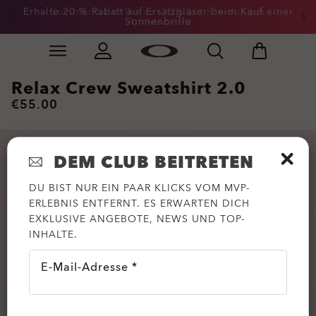
Erhalte 20 % Rabatt auf Ersatzgläser beim Kauf einer
Summer-Sale: Bis zu -50% auf Kleidung &
Sonnenbrille
Accessoires
Skip to
Slide 3 of 3. Erhalte 20 % Rabatt auf Ersatzgläser beim
main
content
Relax Crew Sweatshirt 2.0
€55.00
DEM CLUB BEITRETEN
DU BIST NUR EIN PAAR KLICKS VOM MVP-
ERLEBNIS ENTFERNT. ES ERWARTEN DICH
EXKLUSIVE ANGEBOTE, NEWS UND TOP-
INHALTE.
E-Mail-Adresse *