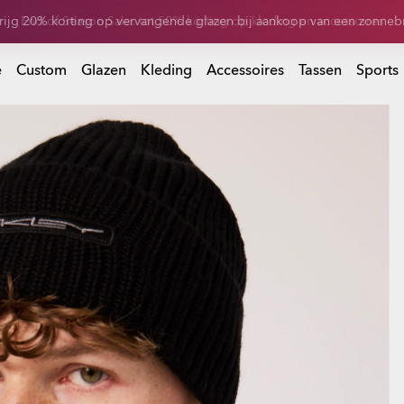
rijg 20% korting op vervangende glazen bij aankoop van een zonnebr
 bij aankoop van een zonnebril
e
Custom
Glazen
Kleding
Accessoires
Tassen
Sports