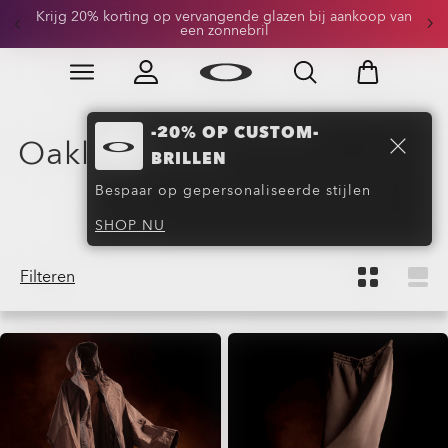
Krijg 20% korting op vervangende glazen bij aankoop van
Ontvang -20% op Custom-brillen
een zonnebril
Skip to
Slide 1 of 3. Ontvang -20% op Custom-brillen
main
content
-20% OP CUSTOM-
Oakley-collabs en speciale
BRILLEN
lanceringen
(33)
Bespaar op gepersonaliseerde stijlen
SHOP NU
Filteren