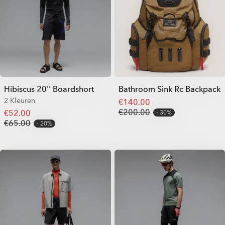
Hibiscus 20'' Boardshort
Bathroom Sink Rc Backpack
2 Kleuren
€140.00
€200.00
€52.00
30%
€65.00
20%