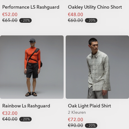
Performance LS Rashguard
Oakley Utility Chino Short
€52.00
€48.00
€65.00
€60.00
20%
20%
Rainbow Ls Rashguard
Oak Light Plaid Shirt
2 Kleuren
€32.00
€40.00
€72.00
20%
€90.00
20%