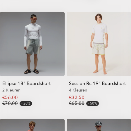
Ellipse 18" Boardshort
Session Rc 19" Boardshort
2 Kleuren
4 Kleuren
€56.00
€32.50
€70.00
€65.00
20%
50%