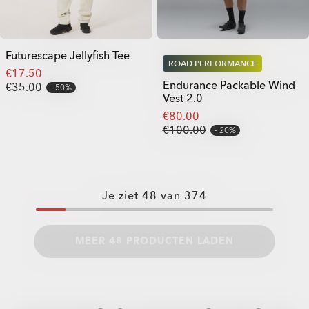
Futurescape Jellyfish Tee
ROAD PERFORMANCE
€17.50
Endurance Packable Wind
€35.00
50%
Vest 2.0
€80.00
€100.00
20%
Je ziet
48
van
374
MEER 48 PRODUCTEN LADEN