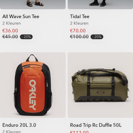
All Wave Sun Tee
Tidal Tee
2 Kleuren
2 Kleuren
€36.00
€70.00
€45.00
€100.00
20%
20%
Enduro 20L 3.0
Road Trip Rc Duffle 50L
2 Kleuren
€112.00