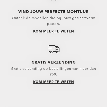
Rugzakken
Boardshorts
Sandalen en slipper
Snee
Tassen en tasjes
Hybride Shorts
Sneakers
Oakle
VIND JOUW PERFECTE MONTUUR
Ontdek de modellen die bij jouw gezichtsvorm
Koffers
Lange broeken
passen.
Uitrusting
Shorts
KOM MEER TE WETEN
Belts
Nieuwe producten
Handschoenen
Topwear
Hoofddeksels
Bovenkleding
GRATIS VERZENDING
Kleine voorwerpen
Hoodies en sweaters
Gratis verzending op bestellingen van meer dan
Sokken
Polo’s
€50.
KOM MEER TE WETEN
Nieuwe producten
Shirts
T-shirts & Jerseys
Oakley casual kleding en over