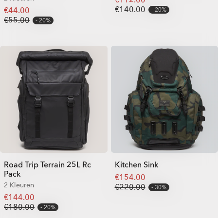
€140.00
€44.00
20%
€55.00
20%
Road Trip Terrain 25L Rc
Kitchen Sink
Pack
€154.00
2 Kleuren
€220.00
30%
€144.00
€180.00
20%