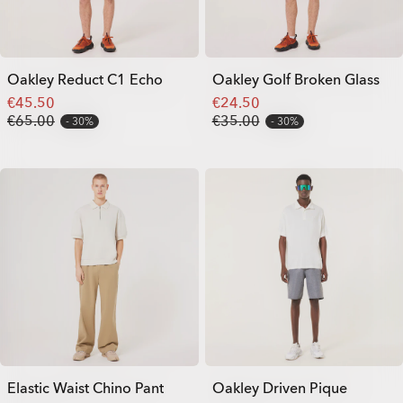
Oakley Reduct C1 Echo
Oakley Golf Broken Glass
€45.50
€24.50
€65.00
€35.00
30%
30%
Elastic Waist Chino Pant
Oakley Driven Pique