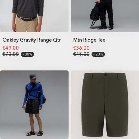
Oakley Gravity Range Qtr
Mtn Ridge Tee
€49.00
€36.00
€70.00
€45.00
30%
20%