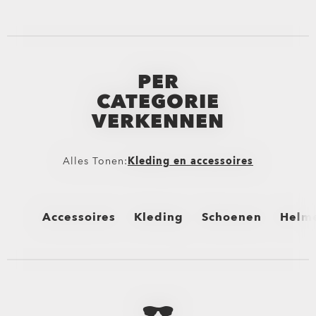
PER
CATEGORIE
VERKENNEN
Alles Tonen:
Kleding en accessoires
Accessoires
Kleding
Schoenen
Helm
Alles Tonen
Alles Tonen
Alles Tonen
Alles
Tassen
Onderkleding
Laarzen
MTB- 