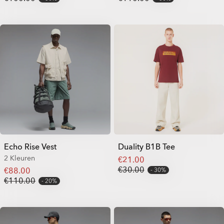
Echo Rise Vest
Duality B1B Tee
2 Kleuren
€21.00
€30.00
€88.00
30%
€110.00
20%