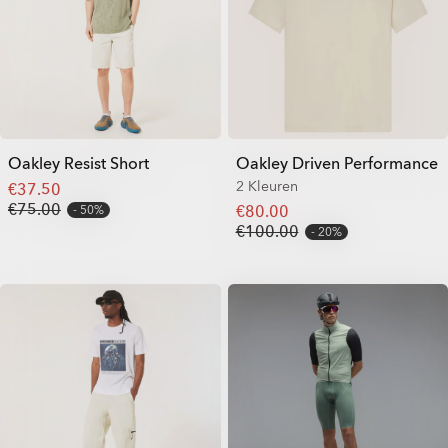
Oakley Resist Short
Oakley Driven Performance
2 Kleuren
€37.50
€75.00
€80.00
50%
€100.00
20%