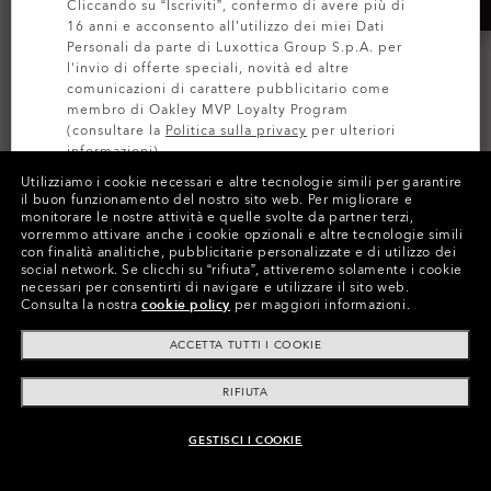
Cliccando su “Iscriviti”, confermo di avere più di
16 anni e acconsento all’utilizzo dei miei Dati
Personali da parte di Luxottica Group S.p.A. per
l'invio di offerte speciali, novità ed altre
comunicazioni di carattere pubblicitario come
membro di Oakley MVP Loyalty Program
(consultare la
Politica sulla privacy
per ulteriori
informazioni).
Utilizziamo i cookie necessari e altre tecnologie simili per garantire
il buon funzionamento del nostro sito web.
Per migliorare e
ISCRIVITI
Gascan®
Half Jacket® 2.0 XL
monitorare le nostre attività e quelle svolte da partner terzi,
vorremmo attivare anche i cookie opzionali e altre tecnologie simili
Polarizzate
Prizm™ Polarizzate
con finalità analitiche, pubblicitarie personalizzate e di utilizzo dei
social network.
Se clicchi su “rifiuta”, attiveremo solamente i cookie
5 Colori
3 Colori
necessari per consentirti di navigare e utilizzare il sito web.
€183.00
€207.00
Consulta la nostra
cookie policy
per maggiori informazioni.
ACCETTA TUTTI I COOKIE
RIFIUTA
GESTISCI I COOKIE