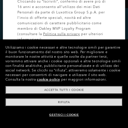
Cliccando su “Iscriviti”, confermo di avere più di
16 anni e acconsento all’utilizzo dei miei Dati
Personali da parte di Luxottica Group S.p.A. per
l'invio di offerte speciali, novità ed altre
comunicazioni di carattere pubblicitario come
membro di Oakley MVP Loyalty Program
-20% SU MODELLI
(consultare la
Politica sulla privacy
per ulteriori
informazioni).
CUSTOM
Utilizziamo i cookie necessari e altre tecnologie simili per garantire
il buon funzionamento del nostro sito web.
Per migliorare e
ISCRIVITI
Approfitta della promo sugli occhiali Custom per un
monitorare le nostre attività e quelle svolte da partner terzi,
vorremmo attivare anche i cookie opzionali e altre tecnologie simili
periodo limitato.
con finalità analitiche, pubblicitarie personalizzate e di utilizzo dei
social network.
Se clicchi su “rifiuta”, attiveremo solamente i cookie
necessari per consentirti di navigare e utilizzare il sito web.
Consulta la nostra
cookie policy
per maggiori informazioni.
ACQUISTA CUSTOM
ACCETTA TUTTI I COOKIE
RIFIUTA
GESTISCI I COOKIE