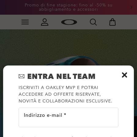
Promo di fine stagione: fino al -50% su
abbigliamento e accessori
Skip to
Slide 2 of 3. Promo di fine stagione: fino al -50% su a
main
content
ENTRA NEL TEAM
ISCRIVITI A OAKLEY MVP E POTRAI
ACCEDERE AD OFFERTE RISERVATE,
NOVITÀ E COLLABORAZIONI ESCLUSIVE.
Indirizzo e-mail *
AIUTO?