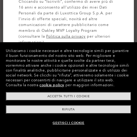
Cliccando su “Iscriviti”, confermo di avere più di
16 anni e acconsento all’utilizzo dei miei Dati
Personali da parte di Luxottica Group S.p.A. per
l'invio di offerte speciali, novità ed altre
comunicazioni di carattere pubblicitario come
membro di Oakley MVP Loyalty Program
(consultare la
Politica sulla privacy
per ulteriori
informazioni).
Utilizziamo i cookie necessari e altre tecnologie simili per garantire
il buon funzionamento del nostro sito web.
Per migliorare e
ISCRIVITI
monitorare le nostre attività e quelle svolte da partner terzi,
Colori (5)
Lente
Prizm Deep Water Polarized
,
vorremmo attivare anche i cookie opzionali e altre tecnologie simili
Montatura
Matte Black
con finalità analitiche, pubblicitarie personalizzate e di utilizzo dei
social network.
Se clicchi su “rifiuta”, attiveremo solamente i cookie
necessari per consentirti di navigare e utilizzare il sito web.
Taglia:
Taglia unica
Consulta la nostra
cookie policy
per maggiori informazioni.
Vestibilità
Stretto - Fit A Ponte Alto
ACCETTA TUTTI I COOKIE
Visualizza guida alle taglie
RIFIUTA
GESTISCI I COOKIE
AGGIUNGI AL CARRELLO
Paga nel tempo