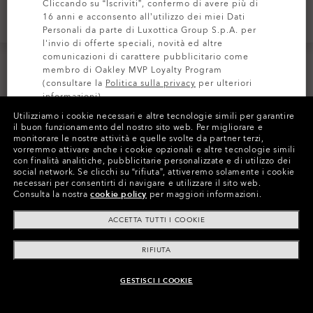
Cliccando su “Iscriviti”, confermo di avere più di
16 anni e acconsento all’utilizzo dei miei Dati
AGGIUNGI AL CARRELLO
Personali da parte di Luxottica Group S.p.A. per
l'invio di offerte speciali, novità ed altre
comunicazioni di carattere pubblicitario come
Lenti
membro di Oakley MVP Loyalty Program
Lenti
Tipo
(consultare la
Politica sulla privacy
per ulteriori
di
Tipo di lenti
informazioni).
lenti
Utilizziamo i cookie necessari e altre tecnologie simili per garantire
Prizm
Standard
il buon funzionamento del nostro sito web.
-20%
Per migliorare e
-20%
ISCRIVITI
monitorare le nostre attività e quelle svolte da partner terzi,
vorremmo attivare anche i cookie opzionali e altre tecnologie simili
Polarized
Prizm Polarized
-20%
-20%
con finalità analitiche, pubblicitarie personalizzate e di utilizzo dei
social network.
Se clicchi su “rifiuta”, attiveremo solamente i cookie
Lenti
Lenti
Prizm Black Iridium
necessari per consentirti di navigare e utilizzare il sito web.
Consulta la nostra
cookie policy
per maggiori informazioni.
ACCETTA TUTTI I COOKIE
RIFIUTA
GESTISCI I COOKIE
Per garantire qualità e prestazioni costanti, le lenti
potrebbero essere consegnate con o senza il logo PRIZM. La
disponibilità può variare.